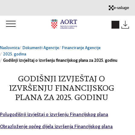
Skok na sadržaj
e-usluge
Naslovnica
Dokumenti Agencije
Financiranje Agencije
2025. godina
Godišnji izvještaj o izvršenju financijskog plana za 2025. godinu
GODIŠNJI IZVJEŠTAJ O
IZVRŠENJU FINANCIJSKOG
PLANA ZA 2025. GODINU
Polugodišnji izvještaj o izvršenju Financijskog plana
Obrazloženje općeg dijela izvršenja Financijskog plana