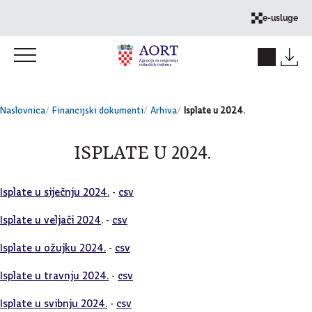
Skok na sadržaj
e-usluge
Naslovnica
Financijski dokumenti
Arhiva
Isplate u 2024.
ISPLATE U 2024.
Isplate u siječnju 2024.
-
csv
Isplate u veljači 2024
. -
csv
Isplate u ožujku 2024.
-
csv
Isplate u travnju 2024.
-
csv
Isplate u svibnju 2024.
-
csv