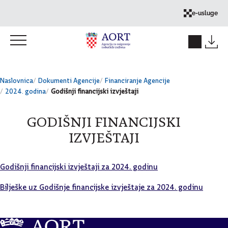
Skok na sadržaj
e-usluge
Naslovnica
Dokumenti Agencije
Financiranje Agencije
2024. godina
Godišnji financijski izvještaji
GODIŠNJI FINANCIJSKI
IZVJEŠTAJI
Godišnji financijski izvještaji za 2024. godinu
Bilješke uz Godišnje financijske izvještaje za 2024. godinu